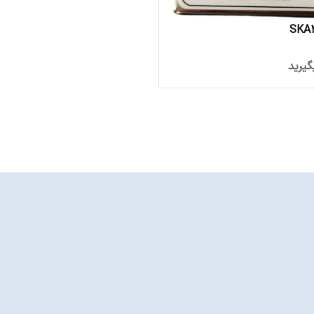
SKA
یرید