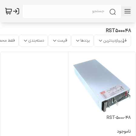
RST500048
پربازدیدترین
برندها
قیمت
دسته‌بندی
فقط محص
RST-5000-48
ناموجود