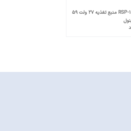
RSP-1600-27 منبع تغذیه 27 ولت 59
نول
د