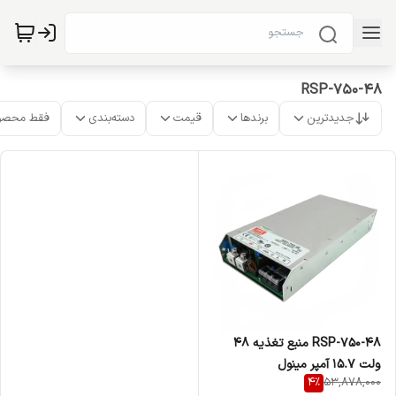
RSP-750-48
جدیدترین
برندها
قیمت
دسته‌بندی
فقط محصو
RSP-750-48 منبع تغذیه 48
ولت 15.7 آمپر مینول
4
%
53,878,000