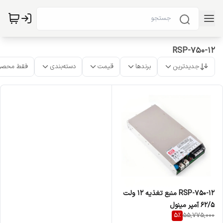
RSP-750-12
جدیدترین
برندها
قیمت
دسته‌بندی
فقط محصو
RSP-750-12 منبع تغذیه 12 ولت
62/5 آمپر مینول
5
%
55,775,000