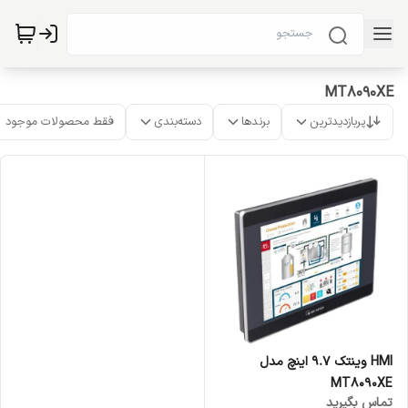
MT8090XE
پربازدیدترین
برندها
دسته‌بندی
فقط محصولات موجود
HMI وینتک 9.7 اینچ مدل
MT8090XE
تماس بگیرید