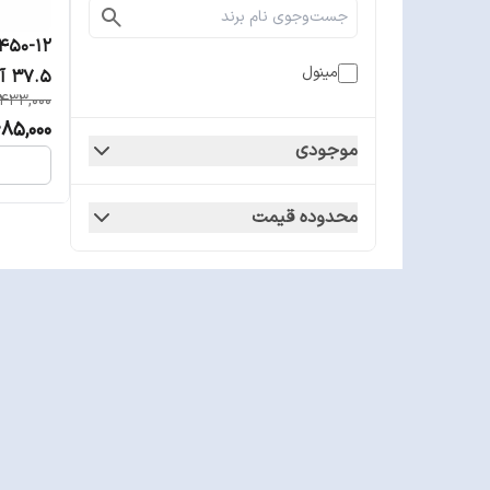
مینول
37.5 آمپر مینول
,433,000
685,000
موجودی
محدوده قیمت