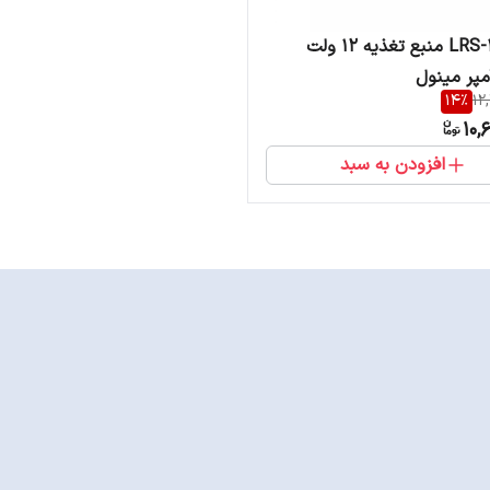
LRS-450-12 منبع تغذیه 12 ولت
14
%
12
10,
افزودن به سبد