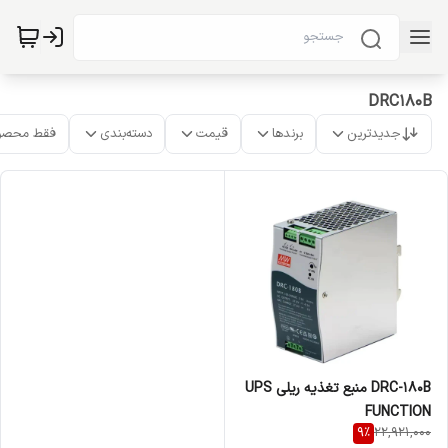
DRC180B
جدیدترین
برندها
قیمت
دسته‌بندی
فقط محصو
DRC-180B منبع تغذیه ریلی UPS
FUNCTION
9
%
22,921,000