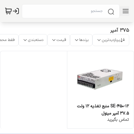
375 آمپر
پربازدیدترین
برندها
قیمت
دسته‌بندی
فقط محص
SE-450-12 منبع تغذیه 12 ولت
37.5 آمپر مینول
تماس بگیرید