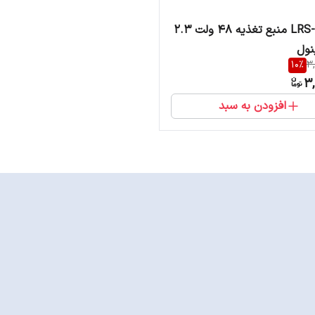
LRS-100-48 منبع تغذیه 48 ولت 2.3
نول
10
%
3
3,
افزودن به سبد