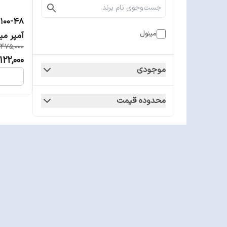
مینول
آمپر می
,475,000
122,000
موجودی
محدوده قیمت