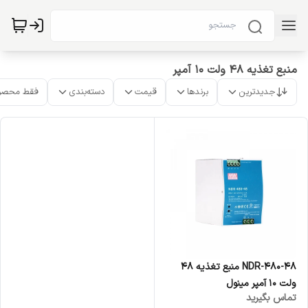
منبع تغذیه 48 ولت 10 آمپر
جدیدترین
برندها
قیمت
دسته‌بندی
فقط محصو
NDR-480-48 منبع تغذیه 48
ولت 10 آمپر مینول
تماس بگیرید