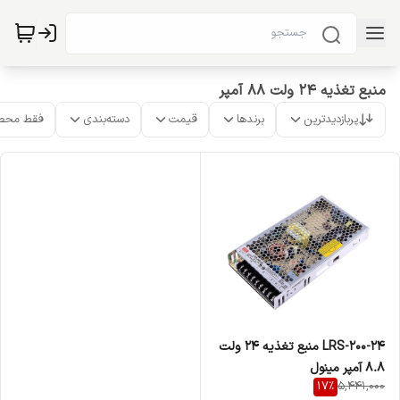
منبع تغذیه 24 ولت 88 آمپر
پربازدیدترین
برندها
قیمت
دسته‌بندی
فقط محص
LRS-200-24 منبع تغذیه 24 ولت
8.8 آمپر مینول
17
%
5,441,000