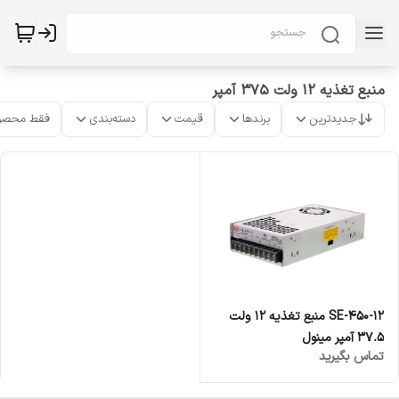
منبع تغذیه 12 ولت 375 آمپر
جدیدترین
برندها
قیمت
دسته‌بندی
فقط محصو
SE-450-12 منبع تغذیه 12 ولت
37.5 آمپر مینول
تماس بگیرید