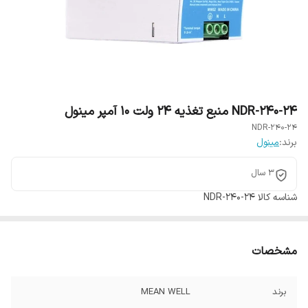
NDR-240-24 منبع تغذیه 24 ولت 10 آمپر مینول
NDR-240-24
برند:
مینول
3 سال
شناسه کالا
NDR-240-24
مشخصات
برند
MEAN WELL