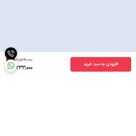
18
%
12,524,000
افزودن به سبد خرید
10,233,000
برگشت به بالا