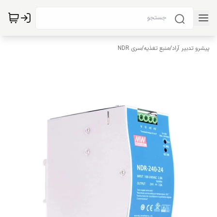
پیشرو تدبیر آراد
/
منبع تغذیه
/
سری NDR