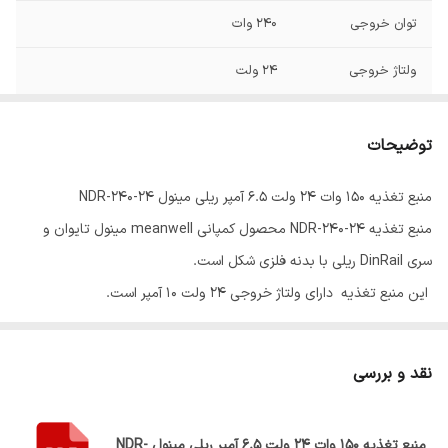
توان خروجی
240 وات
ولتاژ خروجی
24 ولت
جریان خروجی
10 آمپر
توضیحات
فن
ندارد
منبع تغذیه 150 وات 24 ولت 6.5 آمپر ریلی مینول NDR-240-24
وزن
۱ کیلوگرم
منبع تغذیه NDR-240-24 محصول کمپانی meanwell مینول تایوان و
طریقه نصب
Din-Rail
سری DinRail ریلی با بدنه فلزی شکل است.
این منبع تغذیه دارای ولتاژ خروجی 24 ولت 10 آمپر است.
گارانتی
3 سال
این سری از پاور سوییچینگ های اقتصادی مین ول در سری NDR دارای
ولتاژ ورودی بین 90 تا 264 ولت AC و 127 تا 370 ولت DC است.
نقد و بررسی
رنج دمای کاری منبع تغذیه های مینول سری NDR از منفی 20 تا مثبت 70
درجه سانتیگراد بوده است.
منبع تغذیه 150 وات 24 ولت 6.5 آمپر ریلی مینول NDR-