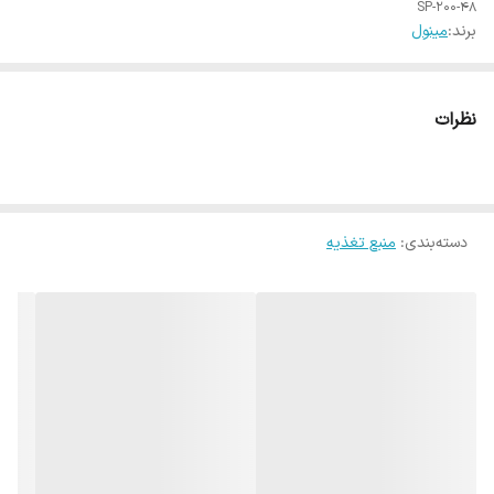
SP-200-48
برند:
مینول
نظرات
دسته‌بندی
:
منبع تغذیه