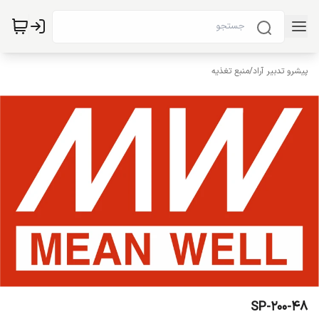
پیشرو تدبیر آراد
/
منبع تغذیه
SP-200-48