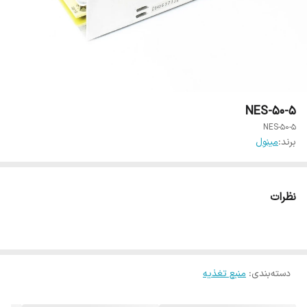
NES-50-5
NES-50-5
برند:
مینول
نظرات
دسته‌بندی
:
منبع تغذیه