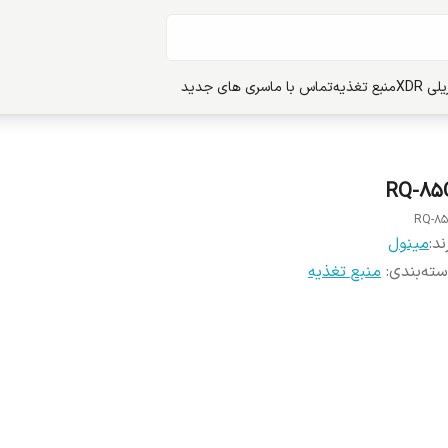
ی XDR
منبع تغذیه
تماس با ما
سری های جدید
RQ-85
RQ-8
ند:
مینول
ته‌بندی
:
منبع تغذیه