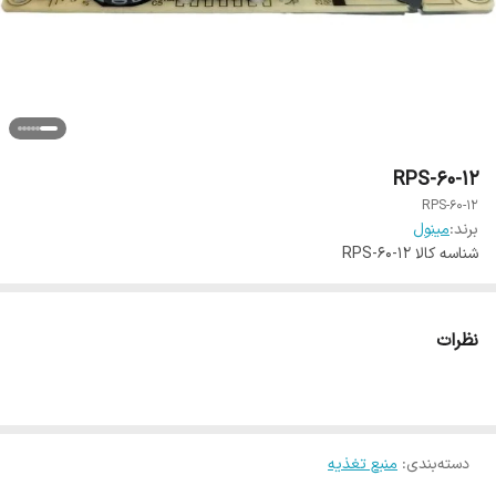
RPS-60-12
RPS-60-12
برند:
مینول
شناسه کالا
RPS-60-12
نظرات
دسته‌بندی
:
منبع تغذیه