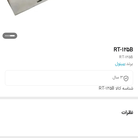
RT-125B
RT-125B
برند:
مینول
3 سال
شناسه کالا
RT-125B
نظرات