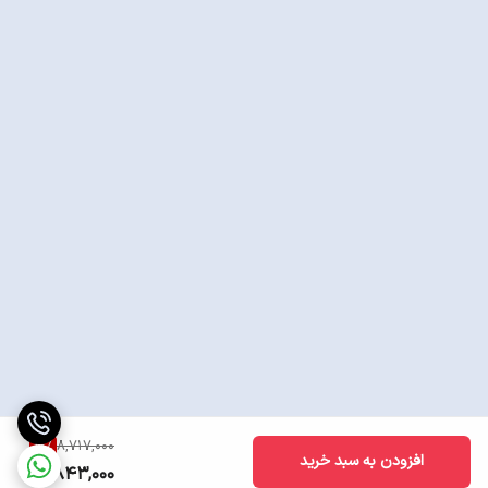
10
%
8,717,000
افزودن به سبد خرید
7,843,000