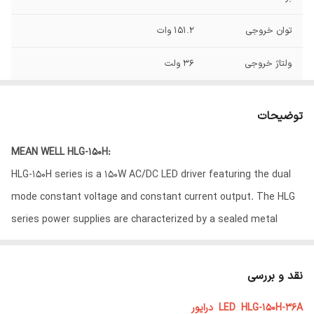
توان خروجی
151.2 وات
ولتاژ خروجی
36 ولت
جریان خروجی
4.2 آمپر
توضیحات
طریقه نصب
Enclosed
MEAN WELL HLG-150H:
فن
ندارد
HLG-150H series is a 150W AC/DC LED driver featuring the dual
وزن
1.150 کیلوگرم
mode constant voltage and constant current output. The HLG
series power supplies are characterized by a sealed metal
گارانتی
7 سال
housing, so they can also be used outdoors. The HLG models
are available in four versions, i.e. without the designation, A, B
نقد و بررسی
(with the cable outlet) or the C version (with an input-output
LED HLG-150H-36A درایور
connector for connecting cables). The models have the option