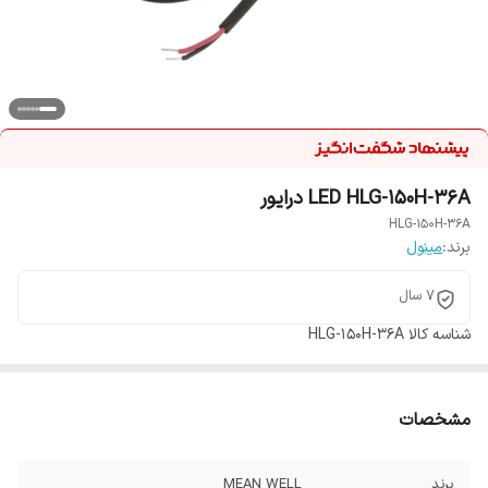
LED HLG-150H-36A درایور
HLG-150H-36A
برند:
مینول
7 سال
شناسه کالا
HLG-150H-36A
مشخصات
برند
MEAN WELL