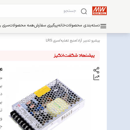
دسته‌بندی محصولات
خانه
پیگیری سفارش
همه محصولات
سری ریل
پیشرو تدبیر آراد
/
منبع تغذیه
/
سری LRS
0-24
24
بر
دس
بر
ت
ول
ج