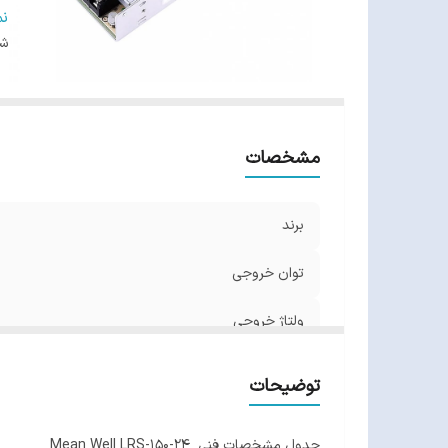
ف
ن
ط
شن
و
گا
مشخصات
برند
توان خروجی
ولتاژ خروجی
جریان خروجی
توضیحات
فن
جدول مشخصات فنی Mean Well LRS-150-24