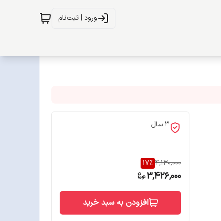
ورود | ثبت‌نام
3 سال
17
%
4,130,000
3,426,000
افزودن به سبد خرید