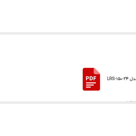
Enclosed
480 گرم
۳ سال
MEA
لا، سرج ولتاژ ورودی