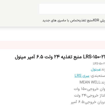
ی XDR
منبع تغذیه
تماس با ما
سری های جدید
LRS-15 منبع تغذیه 24 ولت 6.5 آمپر مینول
LRS-150-
ند:
مینول
ته‌بندی
:
سری LRS
ند
:
MEAN WELL
وان خروجی
:
150 وات
تاژ خروجی
:
24 ولت
ریان خروجی
:
6.5 آمپر