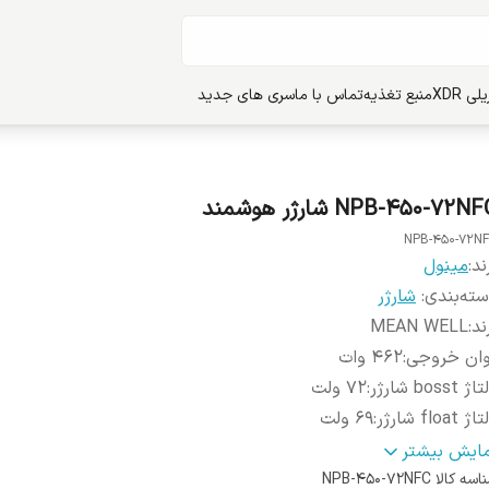
ی XDR
منبع تغذیه
تماس با ما
سری های جدید
NPB-450-72N شارژر هوشمند
NPB-450-72N
ند:
مینول
ته‌بندی
:
شارژر
ند
:
MEAN WELL
وان خروجی
:
462 وات
ژ bosst شارژر
:
72 ولت
ژ float شارژر
:
69 ولت
ریان خروجی
:
5.5 آمپر
مایش بیشتر
ن
:
دارد
اسه کالا
NPB-450-72NFC