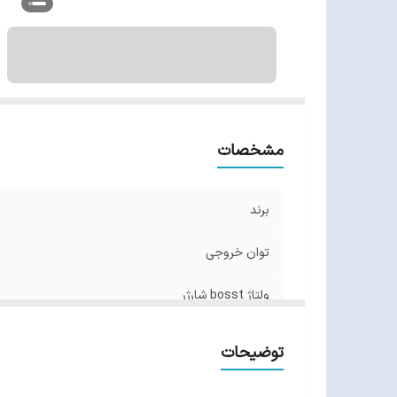
ط
و
گا
مشخصات
برند
توان خروجی
ولتاژ bosst شارژر
ولتاژ float شارژر
توضیحات
جریان خروجی