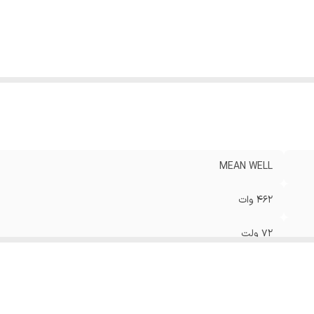
ریقه نصب
:
Enclosed
زن
:
1.02 کیلوگرم
رانتی
:
3 سال
MEAN WELL
462 وات
72 ولت
69 ولت
5.5 آمپر