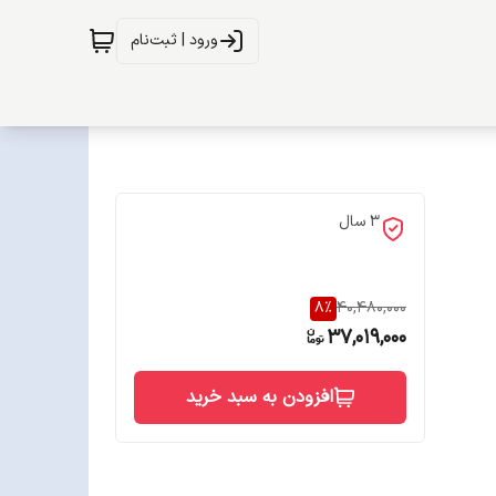
ورود | ثبت‌نام
3 سال
8
%
40,480,000
37,019,000
افزودن به سبد خرید