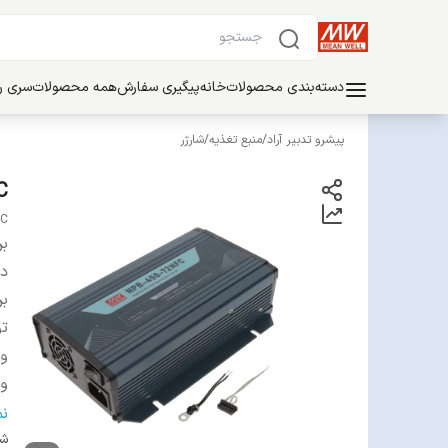
دسته‌بندی محصولات
خانه
پیگیری سفارش
همه محصولات
سری ریل
پیشرو تدبیر آراد
/
منبع تغذیه
/
شارژر
FC
FC
بر
دس
بر
ت
ولتا
ولتا
ج
ن
ف
شن