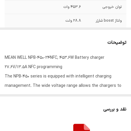
توان خروجی
453.6 وات
ولتاژ bosst شارژر
28.8 ولت
ولتاژ float شارژر
27.6 ولت
توضیحات
جریان خروجی
13.5 آمپر
MEAN WELL NPB-450-24NFC, 453.6W Battery charger
فن
دارد
27.6V/13.5A NFC programming
طریقه نصب
Enclosed
The NPB-450 series is equipped with intelligent charging
management. The wide voltage range allows the chargers to
وزن
1.02 کیلوگرم
be used for different battery types and technologies. For
گارانتی
3 سال گارانتی
lithium cells with BMS, the charger recognizes the required
نقد و بررسی
charging voltage and automatically starts the charging process
with the ideal charging curve (switched off at the factory, can