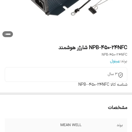
NPB-450-24NFC شارژر هوشمند
NPB-450-24NFC
برند:
مینول
3 سال
شناسه کالا
NPB--450-24NFC
مشخصات
برند
MEAN WELL